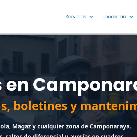
Servicios
Localidad
as en Camponara
as, boletines y manteni
ola, Magaz y cualquier zona de Camponaraya.
 saltos de diferencial y averías en cuadros.