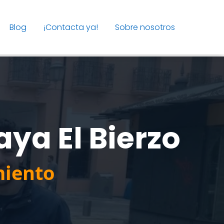
Blog
¡Contacta ya!
Sobre nosotros
ya El Bierzo
miento