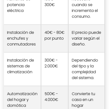
potencia
300€
cuando se
eléctrica
incrementa el
consumo.
Instalación de
40€ - 80€
El precio puede
enchufes y
por punto
variar según el
conmutadores
diseño.
Instalación de
300€ -
Dependiendo
sistemas de
2.000€
del tipo y la
climatización
complejidad
del sistema.
Automatización
500€ -
Convierte tu
del hogar y
4.000€
casa en un
domótica
hogar