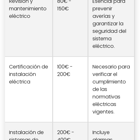
Revisión y
80€ -
Esencial para
mantenimiento
150€
prevenir
eléctrico
averías y
garantizar la
seguridad del
sistema
eléctrico.
Certificación de
100€ -
Necesario para
instalación
200€
verificar el
eléctrica
cumplimiento
de las
normativas
eléctricas
vigentes.
Instalación de
200€ -
Incluye
sistemas de
400€
alarmas,