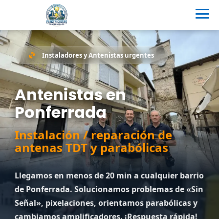
Instaladores y Antenistas urgentes
Antenistas en
Ponferrada
Instalación / reparación de
antenas TDT y parabólicas
Llegamos en menos de 20 min a cualquier barrio
de Ponferrada. Solucionamos problemas de «Sin
Señal», pixelaciones, orientamos parabólicas y
cambiamos amplificadores. ¡Respuesta rápida!